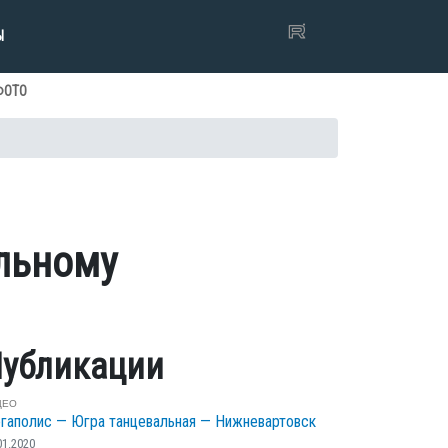
Ы
ФОТО
альному
убликации
ДЕО
гаполис — Югра танцевальная — Нижневартовск
01.2020