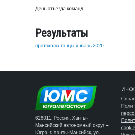
День отъезда команд.
Результаты
протоколы танцы январь 2020
ИНФ
Справ
Полит
персо
628011, Россия, Ханты-
Полит
Мансийский автономный округ –
cooki
Югра,
г. Ханты-Мансийск
, ул.
Рекла