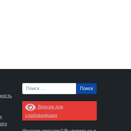
Поиск
ность
Версия для
слабовидящих
и
ого
Увидели опечатку? Выделите ее в