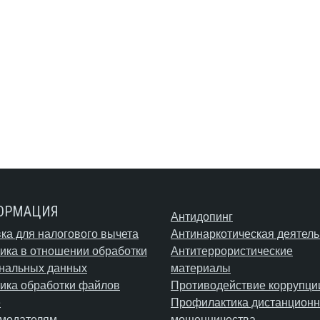
ОРМАЦИЯ
Антидопинг
ка для налогового вычета
Антинаркотическая деятель
ика в отношении обработки
Антитеррористические
нальных данных
материалы
ика обработки файлов
Противодействие коррупци
e
Профилактика дистанционн
модателям
мошенничества