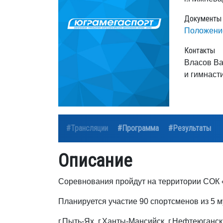
Документы
Положени
Контакты
Власов Ва
и гимнаст
#Трансляции
#Программа
#Результаты
Описание
Соревнования пройдут на территории СОК 
Планируется участие 90 спортсменов из 5 
г.Пыть-Ях, г.Ханты-Мансийск, г.Нефтеюганск,