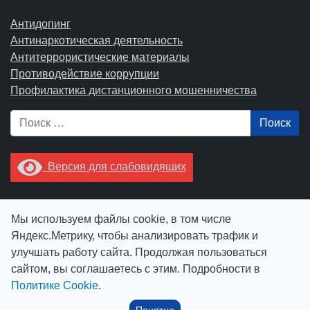
Антидопинг
Антинаркотическая деятельность
Антитеррористические материалы
Противодействие коррупции
Профилактика дистанционного мошенничества
Поиск
Версия для слабовидящих
Увидели опечатку? Выделите ее в тексте и нажмите
Мы используем файлы cookie, в том числе
Ctrl+Enter.
Яндекс.Метрику, чтобы анализировать трафик и
улучшать работу сайта. Продолжая пользоваться
сайтом, вы соглашаетесь с этим. Подробности в
Политике Cookie
.
© АУ "ЮграМегаСпорт" 2026