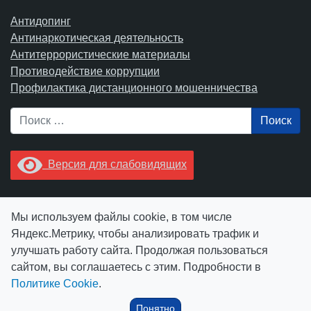
Антидопинг
Антинаркотическая деятельность
Антитеррористические материалы
Противодействие коррупции
Профилактика дистанционного мошенничества
Поиск
Версия для слабовидящих
Увидели опечатку? Выделите ее в тексте и нажмите
Мы используем файлы cookie, в том числе
Ctrl+Enter.
Яндекс.Метрику, чтобы анализировать трафик и
улучшать работу сайта. Продолжая пользоваться
сайтом, вы соглашаетесь с этим. Подробности в
Политике Cookie
.
© АУ "ЮграМегаСпорт" 2026
Понятно