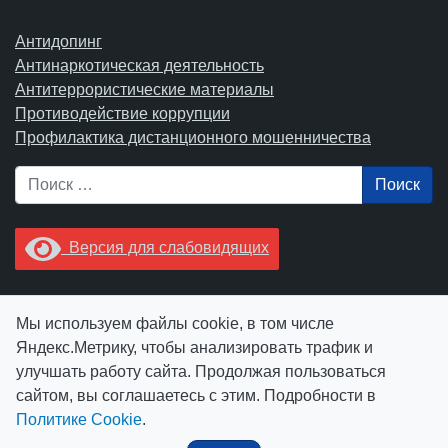
Антидопинг
Антинаркотическая деятельность
Антитеррористические материалы
Противодействие коррупции
Профилактика дистанционного мошенничества
Поиск
Версия для слабовидящих
Увидели опечатку? Выделите ее в тексте и нажмите
Мы используем файлы cookie, в том числе
Ctrl+Enter.
Яндекс.Метрику, чтобы анализировать трафик и
улучшать работу сайта. Продолжая пользоваться
сайтом, вы соглашаетесь с этим. Подробности в
Политике Cookie
.
© АУ "ЮграМегаСпорт" 2026