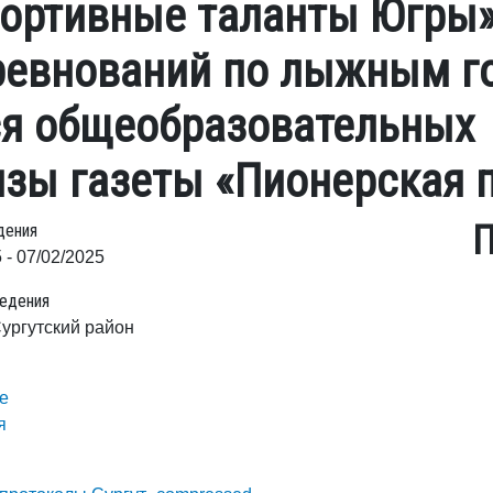
ортивные таланты Югры», 
ревнований по лыжным г
я общеобразовательных
изы газеты «Пионерская 
П
дения
 - 07/02/2025
едения
 Сургутский район
е
я