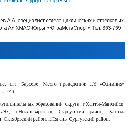
протоколы Сургут_compressed
ев А.А. специалист отдела циклических и стрелковых
рта АУ ХМАО-Югры «ЮграМегаСпорт» Тел. 363-769
не, пгт. Барсово. Место проведения: л/б «Олимпия»
, 2/5).
муниципальных образований округа: г.Ханты-Мансийск,
ыть-Ях, г.Нижневартовск, Сургутский район, Ханты-
, Октябрьский район, г.Нягань, Сургутский район.