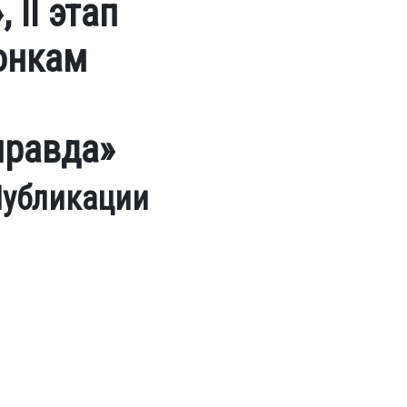
II этап
онкам
правда»
убликации