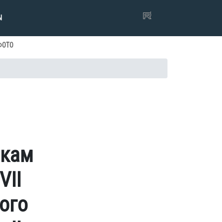
Ы
ФОТО
нкам
VII
ого