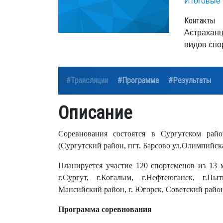
Итоговые 
Контакты
Астраханц
видов спо
#Трансляции
#Программа
#Результаты
Описание
Соревнования состоятся в Сургутском райо
(Сургутский район, пгт. Барсово ул.Олимпийская
Планируется участие 120 спортсменов из 13 
г.Сургут, г.Когалым, г.Нефтеюганск, г.П
Мансийский район, г. Югорск, Советский район
Программа соревнования