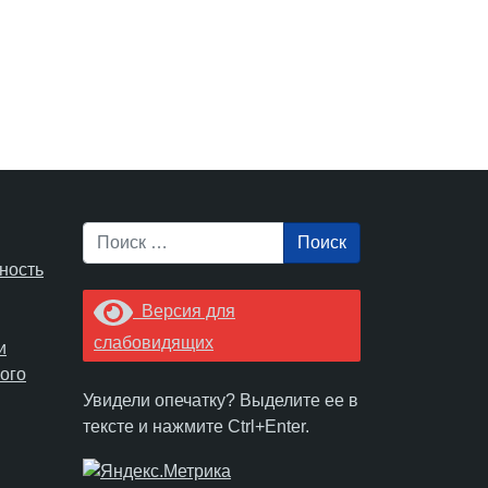
Поиск
ность
Версия для
слабовидящих
и
ого
Увидели опечатку? Выделите ее в
тексте и нажмите Ctrl+Enter.