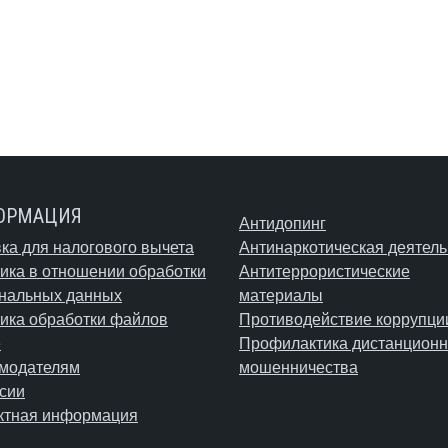
ОРМАЦИЯ
Антидопинг
ка для налогового вычета
Антинаркотическая деятель
ика в отношении обработки
Антитеррористические
нальных данных
материалы
ика обработки файлов
Противодействие коррупци
e
Профилактика дистанционн
модателям
мошенничества
сии
ктная информация