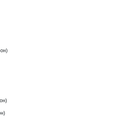
йон)
он)
н)