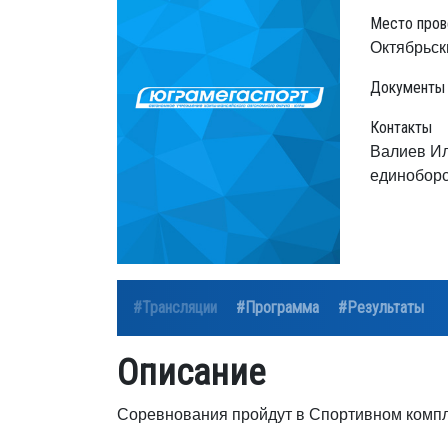
Место пров
Октябрьск
Документы
Контакты
Валиев Ил
единоборс
#Трансляции
#Программа
#Результаты
Описание
Соревнования пройдут в Спортивном комп