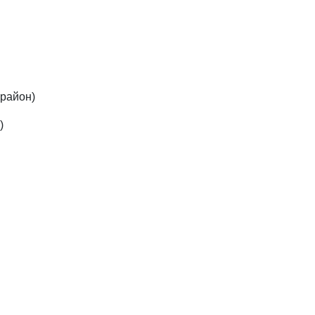
 район)
)