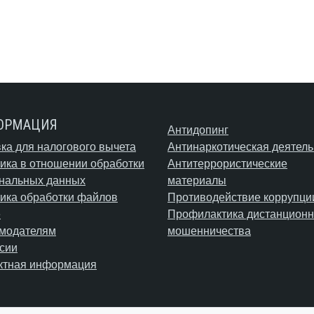
ОРМАЦИЯ
Антидопинг
ка для налогового вычета
Антинаркотическая деятель
ика в отношении обработки
Антитеррористические
нальных данных
материалы
ика обработки файлов
Противодействие коррупци
e
Профилактика дистанционн
модателям
мошенничества
сии
ктная информация