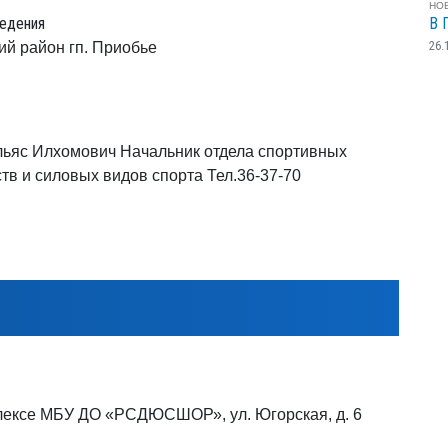
НО
едения
В 
26.
ий район гп. Приобье
ьяс Илхомович Начальник отдела спортивных
тв и силовых видов спорта Тел.36-37-70
лексе МБУ ДО «РСДЮСШОР», ул. Югорская, д. 6