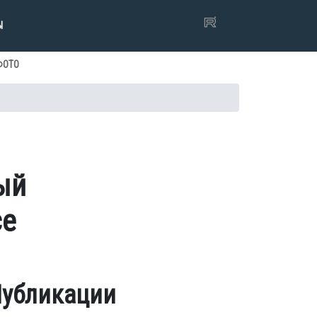
Ы
ФОТО
ый
се
убликации