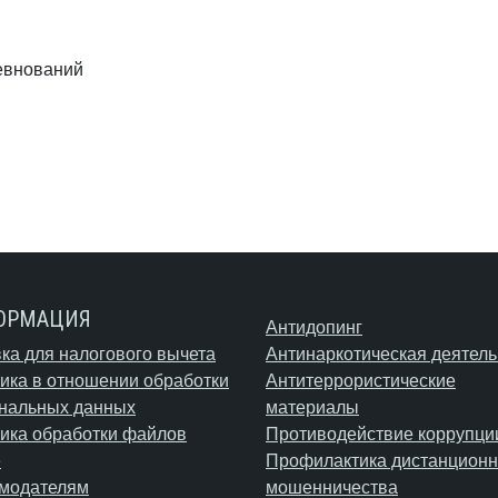
ревнований
ОРМАЦИЯ
Антидопинг
ка для налогового вычета
Антинаркотическая деятель
ика в отношении обработки
Антитеррористические
нальных данных
материалы
ика обработки файлов
Противодействие коррупци
e
Профилактика дистанционн
модателям
мошенничества