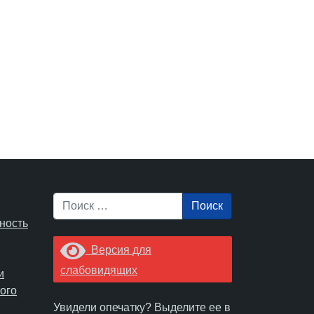
Поиск
ность
Версия для
слабовидящих
и
ого
Увидели опечатку? Выделите ее в