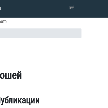
Ы
ФОТО
ношей
убликации