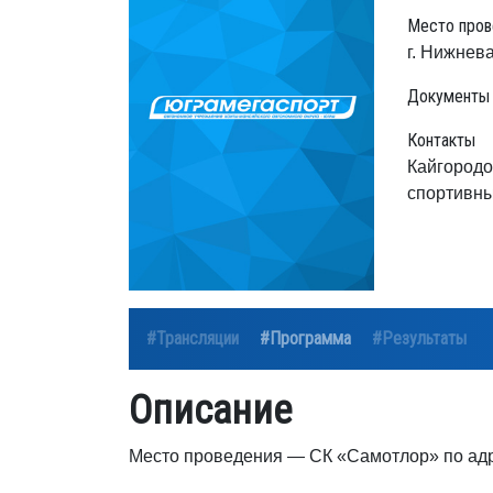
Место пров
г. Нижнев
Документы
Контакты
Кайгородо
спортивны
#Трансляции
#Программа
#Результаты
Описание
Место проведения — СК «Самотлор» по адре