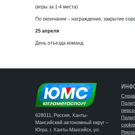
(игры за 1-4 места)
По окончании – награждение, закрытие со
25 апреля
День отъезда команд.
ИНФ
Справ
Полит
персо
628011, Россия, Ханты-
Полит
Мансийский автономный округ –
cooki
Югра,
г. Ханты-Мансийск
, ул.
Рекла