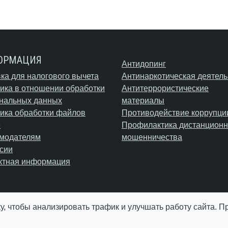
ОРМАЦИЯ
Антидопинг
ка для налогового вычета
Антинаркотическая деятель
ика в отношении обработки
Антитеррористические
нальных данных
материалы
ика обработки файлов
Противодействие коррупци
e
Профилактика дистанционн
модателям
мошенничества
сии
ктная информация
у, чтобы анализировать трафик и улучшать работу сайта. 
© АУ "ЮграМегаСпорт" 2026