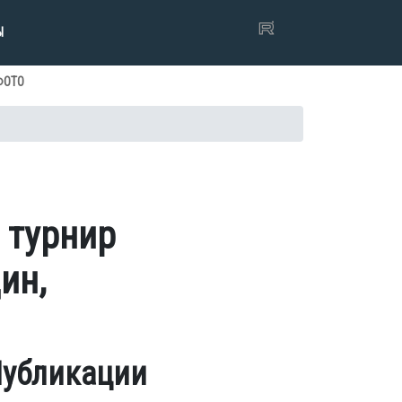
Ы
ФОТО
 турнир
ин,
убликации