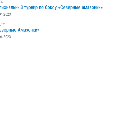
ТО
гиональный турнир по боксу «Северные амазонки»
04.2023
ДЕО
еверные Амазонки»
04.2023