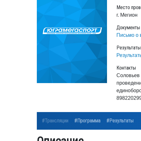
Место пров
г. Мегион
Документы
Письмо о 
Результаты
Результат
Контакты
Соловьев 
проведени
единоборс
89822029
#Трансляции
#Программа
#Результаты