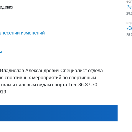
ФО
едения
Ре
29.
ВИ
«С
внесении изменений
28.
ы
Владислав Александрович Специалист отдела
я спортивных мероприятий по спортивным
твам и силовым видам спорта Тел. 36-37-70,
919