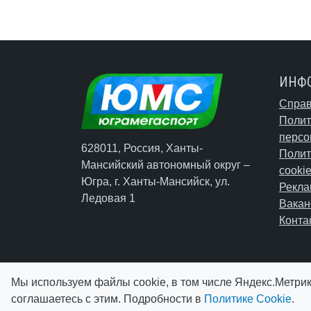
ИНФ
Справ
Полит
персо
628011, Россия, Ханты-
Полит
Мансийский автономный округ –
cooki
Югра,
г. Ханты-Мансийск
, ул.
Рекла
Ледовая 1
Вакан
Конта
Мы используем файлы cookie, в том числе Яндекс.Метрик
соглашаетесь с этим. Подробности в
Политике Cookie
.