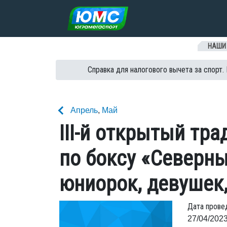
Перейти к содержанию
НАШИ
Справка для налогового вычета за спорт.
Апрель
,
Май
III-й открытый тр
по боксу «Северн
юниорок, девушек
Дата прове
27/04/2023