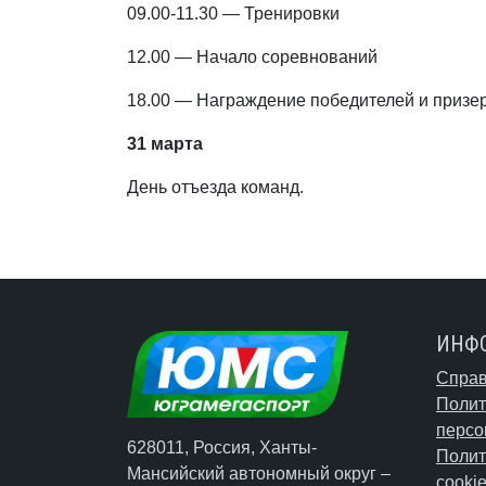
09.00-11.30 — Тренировки
12.00 — Начало соревнований
18.00 — Награждение победителей и призе
31 марта
День отъезда команд.
ИНФ
Справ
Полит
персо
628011, Россия, Ханты-
Полит
Мансийский автономный округ –
cooki