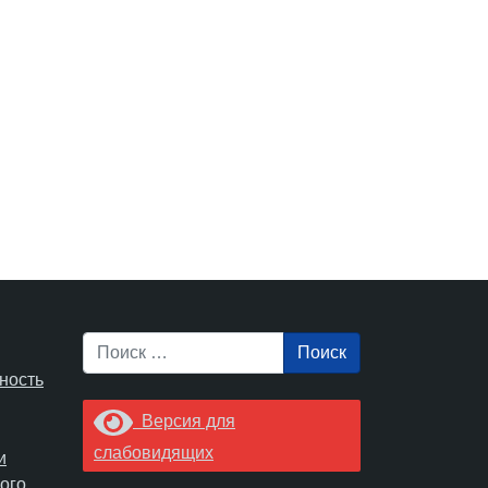
Поиск
ность
Версия для
слабовидящих
и
ого