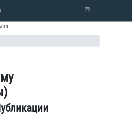
Ы
ФОТО
ому
ы)
убликации