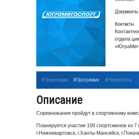
Документы
Контакты
Контактно
отдела ци
«ЮграМега
#Трансляции
#Программа
#Результаты
Описание
Соревнования пройдут в спортивному компл
Планируется участие 100 спортсменов из 7 
г.Нижневартовск, г.Ханты-Мансийск, г.Покачи