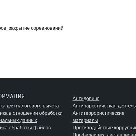
ров, закрытие соревнований
ОРМАЦИЯ
Антидопинг
ка для налогового вычета
Антинаркотическая деятель
ика в отношении обработки
Антитеррористические
нальных данных
материалы
ика обработки файлов
Противодействие коррупци
e
Профилактика дистанционн