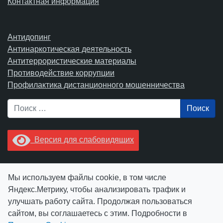
Контактная информация
Антидопинг
Антинаркотическая деятельность
Антитеррористические материалы
Противодействие коррупции
Профилактика дистанционного мошенничества
Поиск
Версия для слабовидящих
Увидели опечатку? Выделите ее в тексте и нажмите
Мы используем файлы cookie, в том числе
Ctrl+Enter.
Яндекс.Метрику, чтобы анализировать трафик и
улучшать работу сайта. Продолжая пользоваться
сайтом, вы соглашаетесь с этим. Подробности в