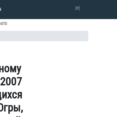
Ы
ФОТО
ьному
 2007
щихся
Югры,