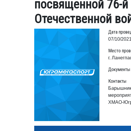
посвященной 76-й
Отечественной во
Дата прове
07/10/2021
Место пров
г. Ланегпа
Документы
Контакты
Барышнико
мероприят
ХМАО-Югр