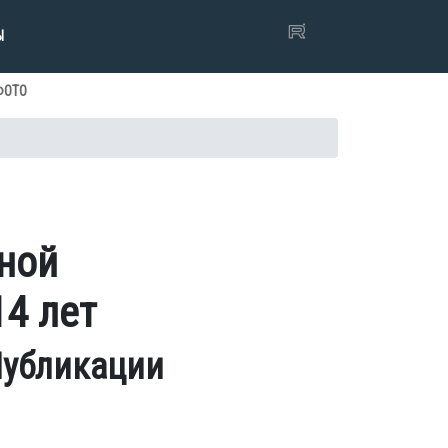
Ы
ФОТО
ной
14 лет
убликации