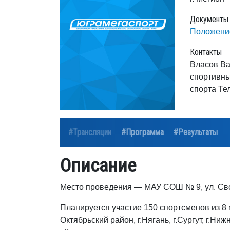
Документы
Положени
Контакты
Власов Ва
спортивны
спорта Тел
#Трансляции
#Программа
#Результаты
Описание
Место проведения — МАУ СОШ № 9, ул. Сво
Планируется участие 150 спортсменов из 8 
Октябрьский район, г.Нягань, г.Сургут, г.Ни