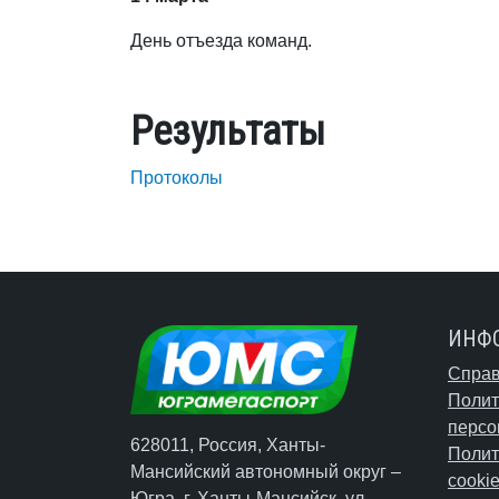
День отъезда команд.
Результаты
Протоколы
ИНФ
Справ
Полит
персо
628011, Россия, Ханты-
Полит
Мансийский автономный округ –
cooki
Югра,
г. Ханты-Мансийск
, ул.