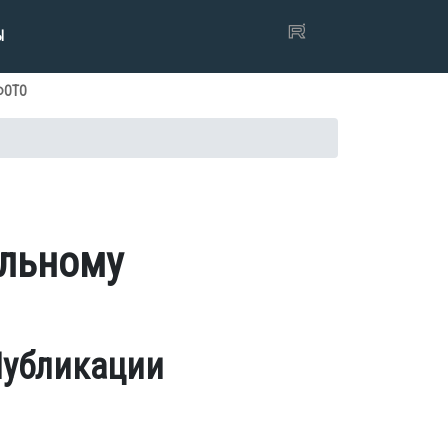
Ы
ФОТО
альному
убликации