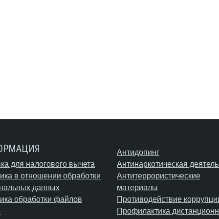
ОРМАЦИЯ
Антидопинг
ка для налогового вычета
Антинаркотическая деятель
ика в отношении обработки
Антитеррористические
нальных данных
материалы
ика обработки файлов
Противодействие коррупци
e
Профилактика дистанционн