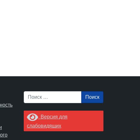
Поиск
ность
Версия для
слабовидящих
и
ого