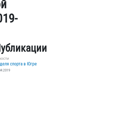
ой
019-
убликации
ВОСТИ
деля спорта в Югре
04.2019