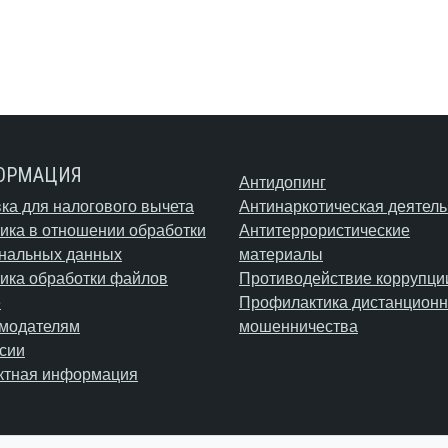
ОРМАЦИЯ
Антидопинг
ка для налогового вычета
Антинаркотическая деятель
ика в отношении обработки
Антитеррористические
нальных данных
материалы
ика обработки файлов
Противодействие коррупци
e
Профилактика дистанционн
модателям
мошенничества
сии
ктная информация