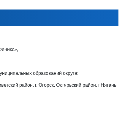
Феникс»,
муниципальных образований округа:
оветский район, г.Югорск, Октярьский район, г.Нягань