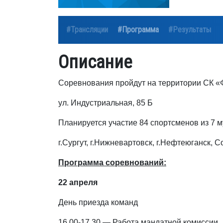
#Трансляции
#Программа
#Результаты
Описание
Соревнования пройдут на территории СК «
ул. Индустриальная, 85 Б
Планируется участие 84 спортсменов из 7 
г.Сургут, г.Нижневартовск, г.Нефтеюганск, С
Программа соревнований:
22 апреля
День приезда команд
16.00-17.30 — Работа мандатной комиссии