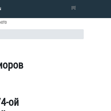
Ы
ФОТО
иоров
4-ой