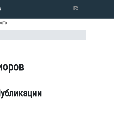
Ы
ФОТО
иоров
убликации