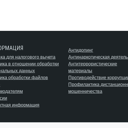
ОРМАЦИЯ
Антидопинг
ка для налогового вычета
Антинаркотическая деятель
ика в отношении обработки
Антитеррористические
нальных данных
материалы
ика обработки файлов
Противодействие коррупци
e
Профилактика дистанционн
модателям
мошенничества
сии
ктная информация