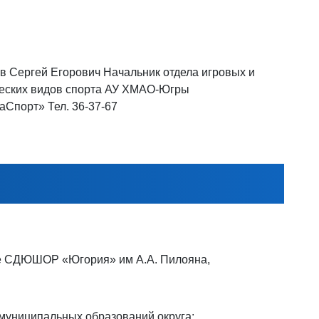
в Сергей Егорович Начальник отдела игровых и
еских видов спорта АУ ХМАО-Югры
Спорт» Тел. 36-37-67
ле СДЮШОР «Югория» им А.А. Пилояна,
 муниципальных образований округа: