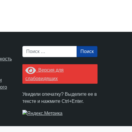
Поиск
ность
Версия для
слабовидящих
и
ого
Увидели опечатку? Выделите ее в
тексте и нажмите Ctrl+Enter.