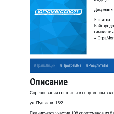
Документы
Контакты
Кайгородо
гимнастич
«ЮграМега
#Трансляции
#Программа
#Результаты
Описание
Соревнования состоятся в спортивном за
ул. Пушкина, 15/2
Планируется участие 108 спортсменов из 8