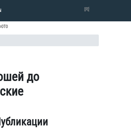
Ы
ФОТО
ошей до
йские
убликации