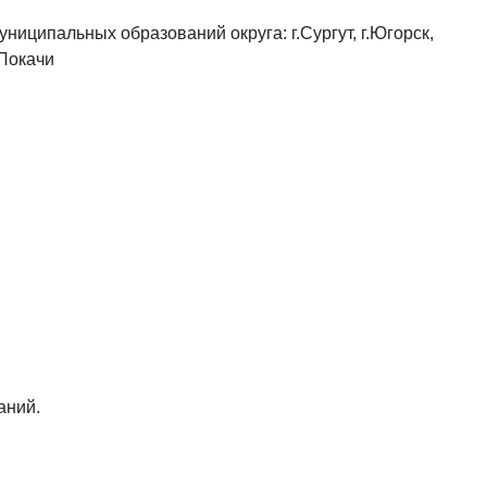
ниципальных образований округа: г.Сургут, г.Югорск,
.Покачи
аний.