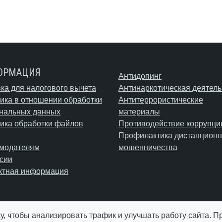
ОРМАЦИЯ
Антидопинг
ка для налогового вычета
Антинаркотическая деятель
ика в отношении обработки
Антитеррористические
нальных данных
материалы
ика обработки файлов
Противодействие коррупци
e
Профилактика дистанционн
модателям
мошенничества
сии
ктная информация
у, чтобы анализировать трафик и улучшать работу сайта. 
© АУ "ЮграМегаСпорт" 2026