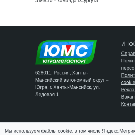
3 место – команда г.Сургута
ИНФ
Справ
Полит
персо
628011, Россия, Ханты-
Полит
Мансийский автономный округ –
cooki
Югра,
г. Ханты-Мансийск
, ул.
Рекла
Ледовая 1
Вакан
Конта
Мы используем файлы cookie, в том числе Яндекс.Метрик