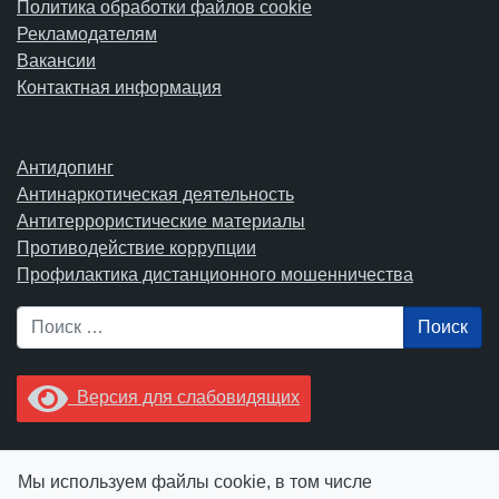
Политика обработки файлов cookie
Рекламодателям
Вакансии
Контактная информация
Антидопинг
Антинаркотическая деятельность
Антитеррористические материалы
Противодействие коррупции
Профилактика дистанционного мошенничества
Поиск
Версия для слабовидящих
Увидели опечатку? Выделите ее в тексте и нажмите
Мы используем файлы cookie, в том числе
Ctrl+Enter.