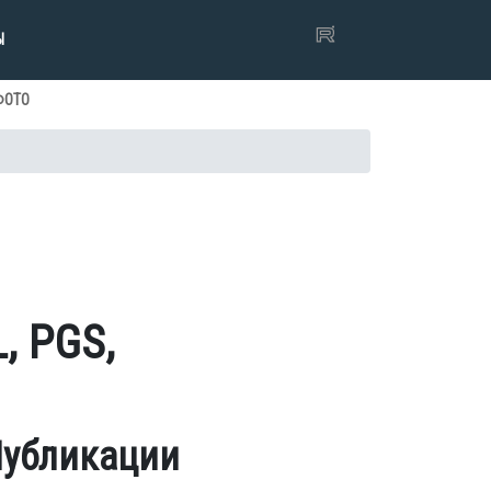
Ы
ФОТО
, PGS,
убликации