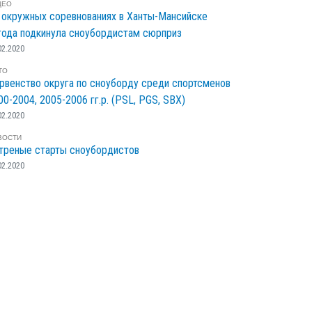
ДЕО
 окружных соревнованиях в Ханты-Мансийске
года подкинула сноубордистам сюрприз
02.2020
ТО
рвенство округа по сноуборду среди спортсменов
00-2004, 2005-2006 гг.р. (PSL, PGS, SBX)
02.2020
ВОСТИ
треные старты сноубордистов
02.2020