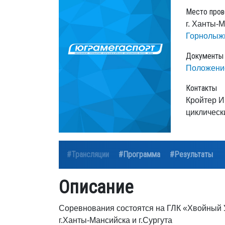
Место пров
г. Ханты-
Горнолыж
Документы
Положени
Контакты
Кройтер И
циклическ
#Трансляции
#Программа
#Результаты
Описание
Соревнования состоятся на ГЛК «Хвойный 
г.Ханты-Мансийска и г.Сургута