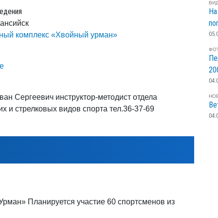
ВИ
едения
На
по
Мансийск
05.
ный комплекс «Хвойный урман»
ФО
Пе
е
20
04.
ван Сергеевич инструктор-методист отдела
НО
Ве
их и стрелковых видов спорта тел.36-37-69
04.
Урман» Планируется участие 60 спортсменов из