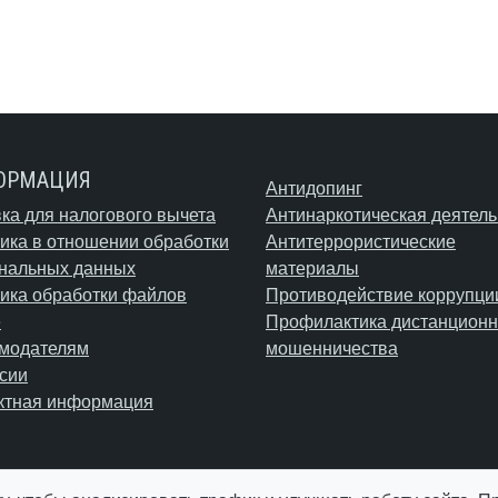
ОРМАЦИЯ
Антидопинг
ка для налогового вычета
Антинаркотическая деятель
ика в отношении обработки
Антитеррористические
нальных данных
материалы
ика обработки файлов
Противодействие коррупци
e
Профилактика дистанционн
модателям
мошенничества
сии
ктная информация