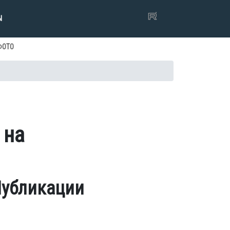
Ы
ФОТО
 на
убликации