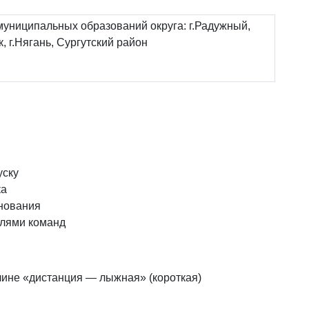
муниципальных образований округа: г.Радужный,
к, г.Нягань, Сургутский район
уску
ка
нования
елями команд
лине «дистанция — лыжная» (короткая)