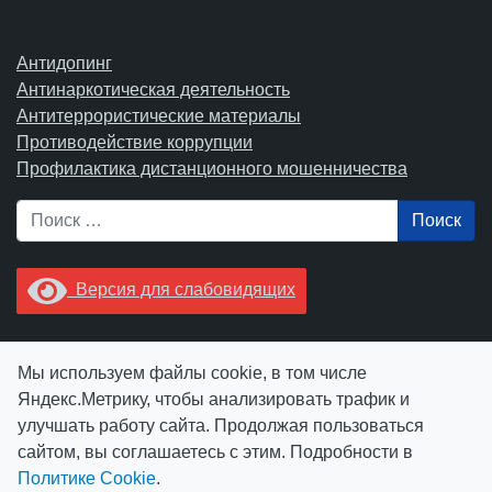
Антидопинг
Антинаркотическая деятельность
Антитеррористические материалы
Противодействие коррупции
Профилактика дистанционного мошенничества
Поиск
Версия для слабовидящих
Увидели опечатку? Выделите ее в тексте и нажмите
Мы используем файлы cookie, в том числе
Ctrl+Enter.
Яндекс.Метрику, чтобы анализировать трафик и
улучшать работу сайта. Продолжая пользоваться
сайтом, вы соглашаетесь с этим. Подробности в
Политике Cookie
.