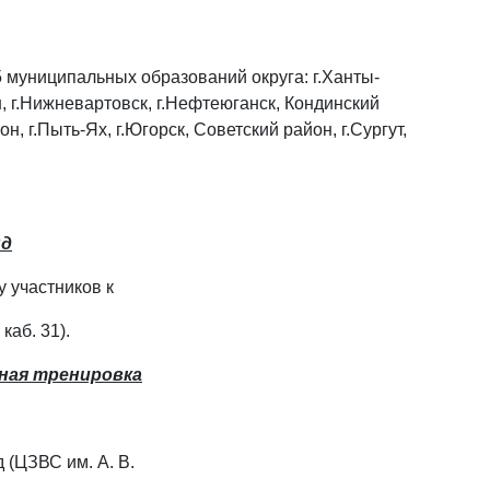
 муниципальных образований округа: г.Ханты-
он, г.Нижневартовск, г.Нефтеюганск, Кондинский
, г.Пыть-Ях, г.Югорск, Советский район, г.Сургут,
нд
 участников к
каб. 31).
ьная тренировка
(ЦЗВС им. А. В.