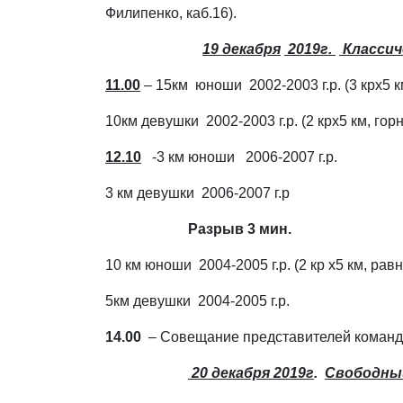
Филипенко, каб.16).
19 декабря
2019г.
Классич
11.00
– 15км юноши 2002-2003 г.р. (3 крх5 к
10км девушки 2002-2003 г.р. (2 крх5 км, горн
12.10
-3 км юноши 2006-2007 г.р.
3 км девушки 2006-2007 г.р
Разрыв 3 мин.
10 км юноши 2004-2005 г.р. (2 кр х5 км, рав
5км девушки 2004-2005 г.р.
14.00
– Совещание представителей команд 
20 декабря 2019г
.
Свободны