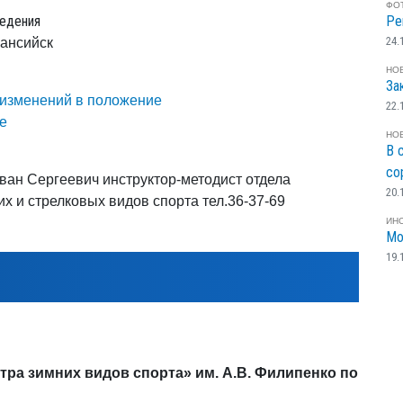
ФО
едения
Ре
24.
Мансийск
НО
За
изменений в положение
22.
е
НО
В 
со
ван Сергеевич инструктор-методист отдела
20.
их и стрелковых видов спорта тел.36-37-69
ИН
Мо
19.
тра зимних видов спорта» им. А.В. Филипенко по