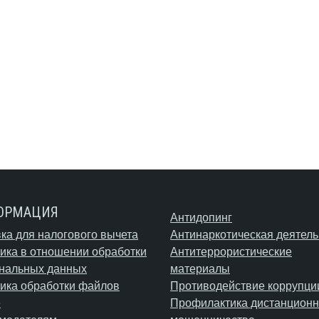
ОРМАЦИЯ
Антидопинг
ка для налогового вычета
Антинаркотическая деятель
ика в отношении обработки
Антитеррористические
нальных данных
материалы
ика обработки файлов
Противодействие коррупци
e
Профилактика дистанционн