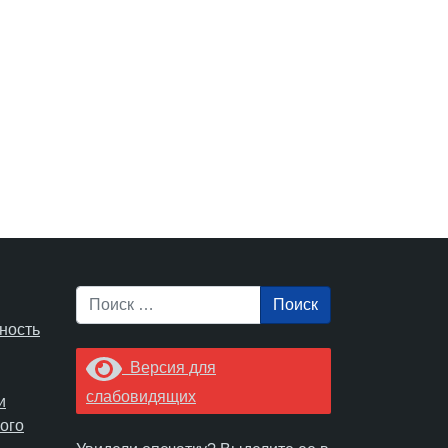
Поиск
ность
Версия для
слабовидящих
и
ого