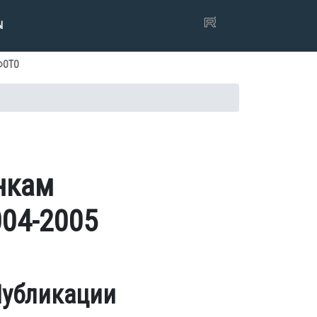
Ы
ФОТО
нкам
004-2005
убликации