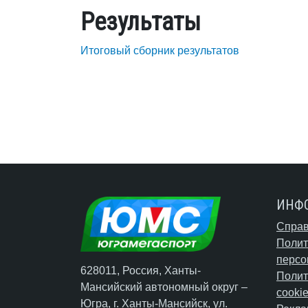
Результаты
Итоговый сборник результатов
ИНФ
Справ
Полит
персо
628011, Россия, Ханты-
Полит
Мансийский автономный округ –
cooki
Югра,
г. Ханты-Мансийск
, ул.