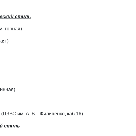
еский стиль
м, горная)
ая )
нинная)
(ЦЗВС им. А. В. Филипенко, каб.16)
й стиль