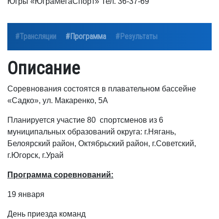
Югры «ЮграМегаСпорт» Тел. 36-37-69
#Трансляции
#Программа
#Результаты
Описание
Соревнования состоятся в плавательном бассейне
«Садко», ул. Макаренко, 5А
Планируется участие 80 спортсменов из 6
муниципальных образований округа: г.Нягань,
Белоярский район, Октябрьский район, г.Советский,
г.Югорск, г.Урай
Программа соревнований:
19 января
День приезда команд