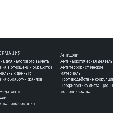
ОРМАЦИЯ
Антидопинг
ка для налогового вычета
Антинаркотическая деятель
ика в отношении обработки
Антитеррористические
нальных данных
материалы
ика обработки файлов
Противодействие коррупци
e
Профилактика дистанционн
модателям
мошенничества
сии
ктная информация