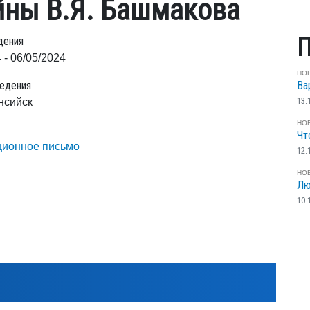
йны В.Я. Башмакова
П
дения
 - 06/05/2024
НО
едения
Ва
13.
нсийск
НО
Чт
ионное письмо
12.
НО
Лю
10.