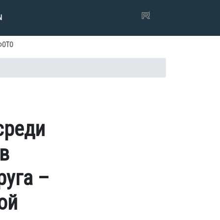
Ы
ФОТО
среди
в
руга –
ой