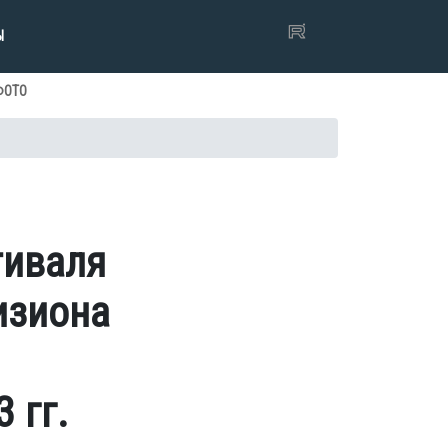
Ы
ФОТО
тиваля
изиона
 гг.