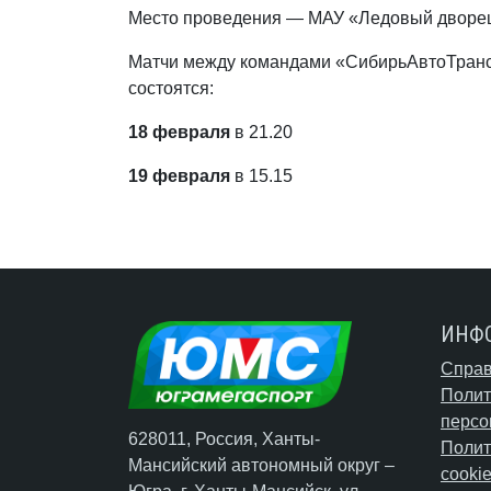
Место проведения — МАУ «Ледовый дворец с
Матчи между командами «СибирьАвтоТран
состоятся:
18 февраля
в 21.20
19 февраля
в 15.15
ИНФ
Справ
Полит
персо
628011, Россия, Ханты-
Полит
Мансийский автономный округ –
cooki