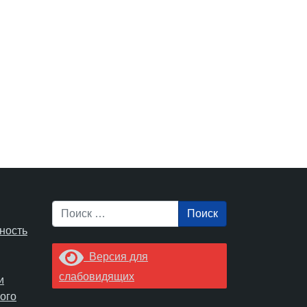
Поиск
ность
Версия для
слабовидящих
и
ого