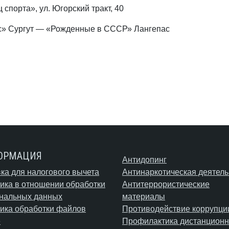
порта», ул. Югорский тракт, 40
с» Сургут — «Рожденные в СССР» Лангепас
ОРМАЦИЯ
Антидопинг
ка для налогового вычета
Антинаркотическая деятель
ика в отношении обработки
Антитеррористические
нальных данных
материалы
ика обработки файлов
Противодействие коррупци
e
Профилактика дистанционн