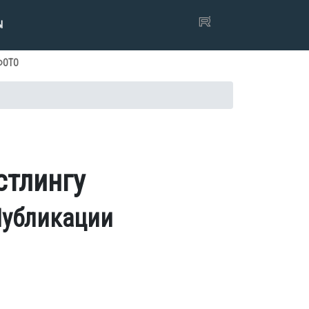
Ы
ФОТО
стлингу
убликации