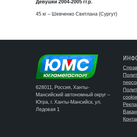
Девушки 2004-2005 гг.р.
45 кг – Шевченко Светлана (Сургут)
ИНФ
Справ
Полит
персо
628011, Россия, Ханты-
Полит
Мансийский автономный округ –
cooki
Югра,
г. Ханты-Мансийск
, ул.
Рекла
Ледовая 1
Вакан
Конта