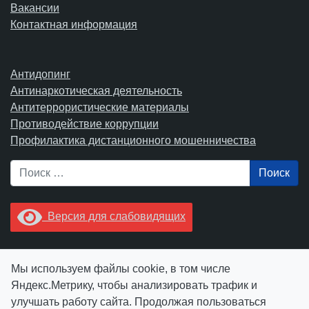
Вакансии
Контактная информация
Антидопинг
Антинаркотическая деятельность
Антитеррористические материалы
Противодействие коррупции
Профилактика дистанционного мошенничества
Поиск
Версия для слабовидящих
Увидели опечатку? Выделите ее в тексте и нажмите
Мы используем файлы cookie, в том числе
Ctrl+Enter.
Яндекс.Метрику, чтобы анализировать трафик и
улучшать работу сайта. Продолжая пользоваться