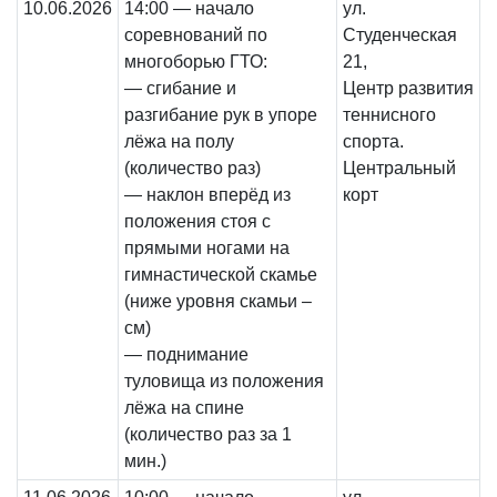
10.06.2026
14:00 — начало
ул.
соревнований по
Студенческая
многоборью ГТО:
21,
— сгибание и
Центр развития
разгибание рук в упоре
теннисного
лёжа на полу
спорта.
(количество раз)
Центральный
— наклон вперёд из
корт
положения стоя с
прямыми ногами на
гимнастической скамье
(ниже уровня скамьи –
см)
— поднимание
туловища из положения
лёжа на спине
(количество раз за 1
мин.)