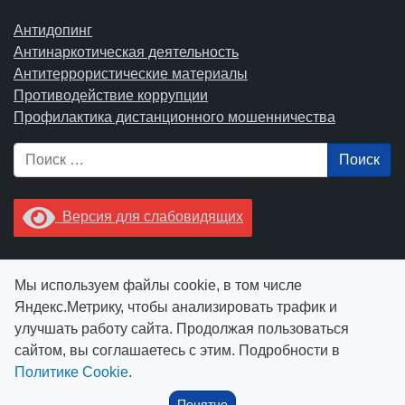
Антидопинг
Антинаркотическая деятельность
Антитеррористические материалы
Противодействие коррупции
Профилактика дистанционного мошенничества
Поиск
Версия для слабовидящих
Увидели опечатку? Выделите ее в тексте и нажмите
Мы используем файлы cookie, в том числе
Ctrl+Enter.
Яндекс.Метрику, чтобы анализировать трафик и
улучшать работу сайта. Продолжая пользоваться
сайтом, вы соглашаетесь с этим. Подробности в
Политике Cookie
.
© АУ "ЮграМегаСпорт" 2026
Понятно