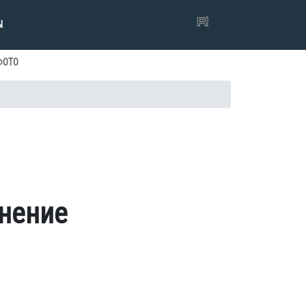
Ы
ФОТО
нение