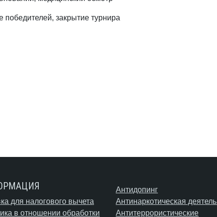
 победителей, закрытие турнира
ОРМАЦИЯ
Антидопинг
ка для налогового вычета
Антинаркотическая деятель
ика в отношении обработки
Антитеррористические