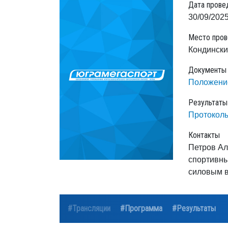
Дата прове
30/09/2025
Место пров
Кондински
Документы
Положени
Результаты
Протокол
Контакты
Петров Ал
спортивны
силовым в
#Трансляции
#Программа
#Результаты