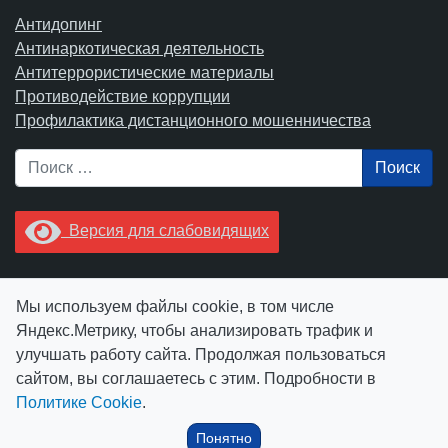
Антидопинг
Антинаркотическая деятельность
Антитеррористические материалы
Противодействие коррупции
Профилактика дистанционного мошенничества
Поиск
Версия для слабовидящих
Увидели опечатку? Выделите ее в тексте и нажмите
Мы используем файлы cookie, в том числе
Ctrl+Enter.
Яндекс.Метрику, чтобы анализировать трафик и
улучшать работу сайта. Продолжая пользоваться
сайтом, вы соглашаетесь с этим. Подробности в
Политике Cookie
.
© АУ "ЮграМегаСпорт" 2026
Понятно