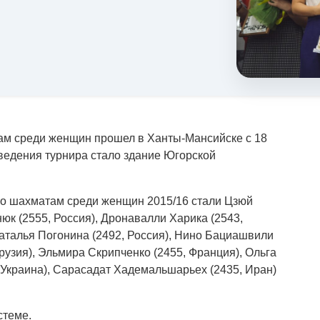
ам среди женщин прошел в Ханты-Мансийске с 18
оведения турнира стало здание Югорской
по шахматам среди женщин 2015/16 стали Цзюй
нюк (2555, Россия), Дронавалли Харика (2543,
Наталья Погонина (2492, Россия), Нино Бациашвили
Грузия), Эльмира Скрипченко (2455, Франция), Ольга
, Украина), Сарасадат Хадемальшарьех (2435, Иран)
стеме.