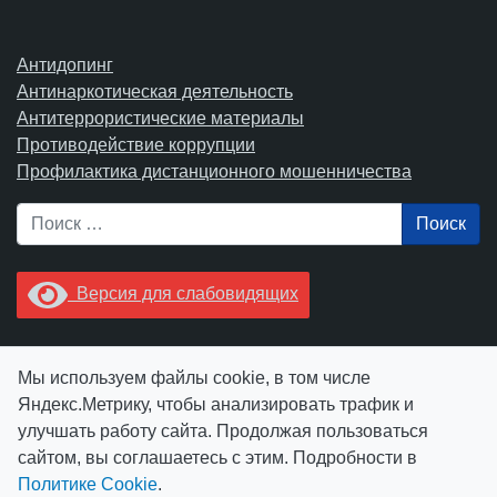
Антидопинг
Антинаркотическая деятельность
Антитеррористические материалы
Противодействие коррупции
Профилактика дистанционного мошенничества
Поиск
Версия для слабовидящих
Увидели опечатку? Выделите ее в тексте и нажмите
Мы используем файлы cookie, в том числе
Ctrl+Enter.
Яндекс.Метрику, чтобы анализировать трафик и
улучшать работу сайта. Продолжая пользоваться
сайтом, вы соглашаетесь с этим. Подробности в
Политике Cookie
.