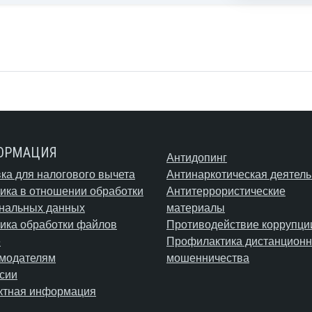
ОРМАЦИЯ
Антидопинг
ка для налогового вычета
Антинаркотическая деятель
ика в отношении обработки
Антитеррористические
нальных данных
материалы
ика обработки файлов
Противодействие коррупци
e
Профилактика дистанционн
модателям
мошенничества
сии
ктная информация