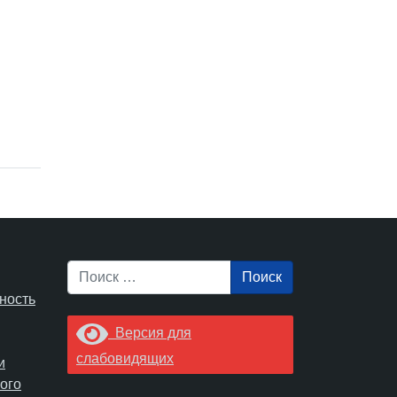
Поиск
ность
Версия для
слабовидящих
и
ого