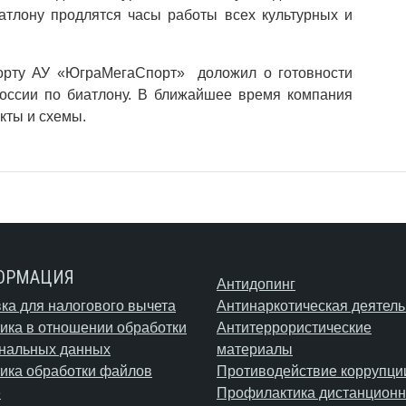
тлону продлятся часы работы всех культурных и
порту АУ «ЮграМегаСпорт» доложил о готовности
оссии по биатлону. В ближайшее время компания
кты и схемы.
ОРМАЦИЯ
Антидопинг
ка для налогового вычета
Антинаркотическая деятель
ика в отношении обработки
Антитеррористические
нальных данных
материалы
ика обработки файлов
Противодействие коррупци
e
Профилактика дистанционн