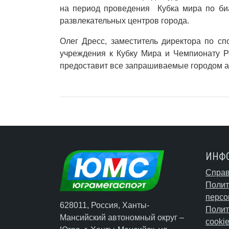
на период проведения Кубка мира по биа
развлекательных центров города.
Олег Дресс, заместитель директора по с
учреждения к Кубку Мира и Чемпионату Р
предоставит все запрашиваемые городом а
ИНФ
Справ
Полит
персо
628011, Россия, Ханты-
Полит
Мансийский автономный округ –
cooki