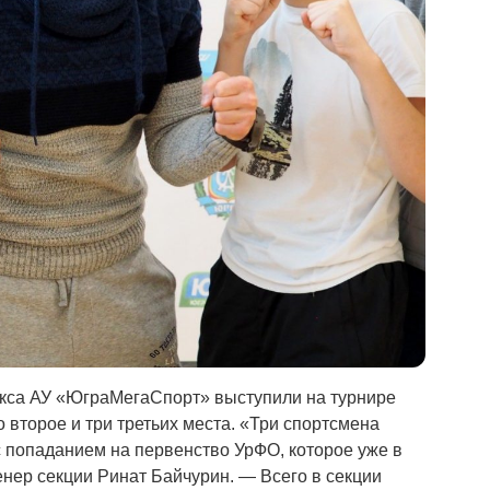
бокса АУ «ЮграМегаСпорт» выступили на турнире
 второе и три третьих места. «Три спортсмена
с попаданием на первенство УрФО, которое уже в
енер секции Ринат Байчурин. — Всего в секции