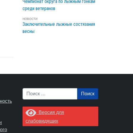
Чемпионат округа по лыжным гонкам
среди ветеранов
НОВОСТИ
Заключительные лыжные состязания
весны
Поиск
ность
Версия для
слабовидящих
и
ого