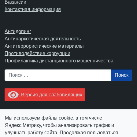
Вакансии
Контактная информация
Антидопинг
Антинаркотическая деятельность
Антитеррористические материалы
Противодействие коррупции
Профилактика дистанционного мошенничества
Поиск
Версия для слабовидящих
Увидели опечатку? Выделите ее в тексте и нажмите
Мы используем файлы cookie, в том числе
Ctrl+Enter.
Яндекс.Метрику, чтобы анализировать трафик и
улучшать работу сайта. Продолжая пользоваться