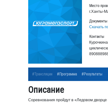
Место пров
г.Ханты-М
Документы
Скачать 
Контакты
Курочкина
циклическ
89088898
#Трансляции
#Программа
#Результаты
Описание
Соревнования пройдут в «Ледовом дворце 