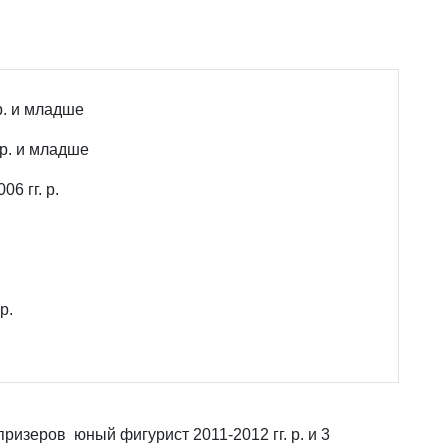
р. и младше
 р. и младше
6 гг. р.
р.
ризеров юный фигурист 2011-2012 гг. р. и 3