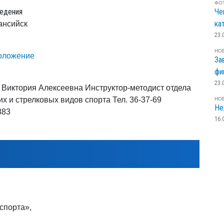
ФО
едения
Че
ка
ансийск
23.
НО
положение
За
фи
23.
 Виктория Алексеевна Инструктор-методист отдела
их и стрелковых видов спорта Тел. 36-37-69
НО
Не
883
16.
спорта»,