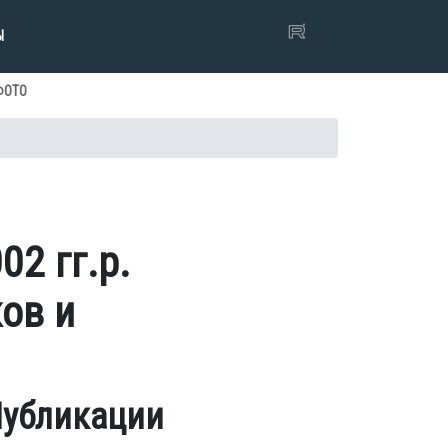
Ы
ФОТО
2 гг.р.
ов и
убликации