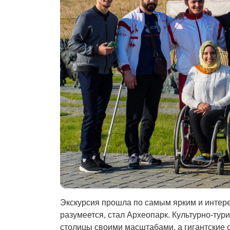
Экскурсия прошла по самым ярким и интер
разумеется, стал Археопарк. Культурно-тур
столицы своими масштабами, а гигантские 