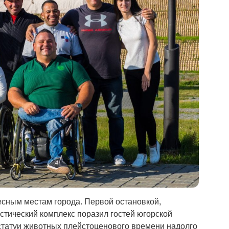
есным местам города. Первой остановкой,
истический комплекс поразил гостей югорской
статуи животных плейстоценового времени надолго