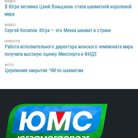
ВИДЕО
В Югре китаянка Цзюй Вэньцзюнь стала шахматной королевой
мира
ВИДЕО
Сергей Косилов: Югра — это Мекка шахмат в стране
НОВОСТИ
Работа исполнительного директора женского чемпионата мира
получила высокую оценку Минспорта и ФИДЕ
ФОТО
Церемония закрытия. ЧМ по шахматам