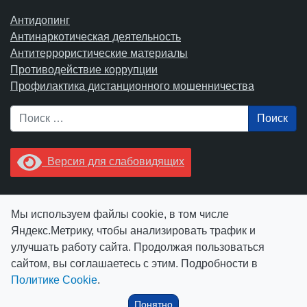
Антидопинг
Антинаркотическая деятельность
Антитеррористические материалы
Противодействие коррупции
Профилактика дистанционного мошенничества
Поиск
Версия для слабовидящих
Увидели опечатку? Выделите ее в тексте и нажмите
Мы используем файлы cookie, в том числе
Ctrl+Enter.
Яндекс.Метрику, чтобы анализировать трафик и
улучшать работу сайта. Продолжая пользоваться
сайтом, вы соглашаетесь с этим. Подробности в
Политике Cookie
.
© АУ "ЮграМегаСпорт" 2026
Понятно