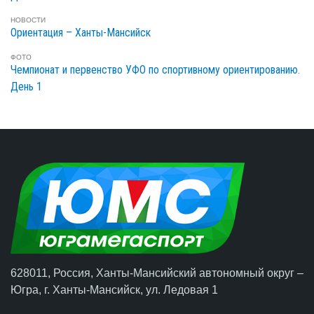
НОВОСТИ
Ориентация – Ханты-Мансийск
ФОТО
Чемпионат и первенство УФО по спортивному ориентированию.
День 1
628011, Россия, Ханты-Мансийский автономный округ –
Югра,
г. Ханты-Мансийск
, ул. Ледовая 1