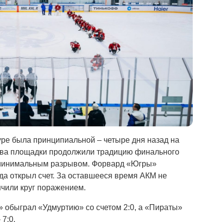
ре была принципиальной – четыре дня назад на
зяева площадки продолжили традицию финального
с минимальным разрывом. Форвард «Югры»
да открыл счет. За оставшееся время АКМ не
нчили круг поражением.
» обыграл «Удмуртию» со счетом 2:0, а «Пираты»
7:0.