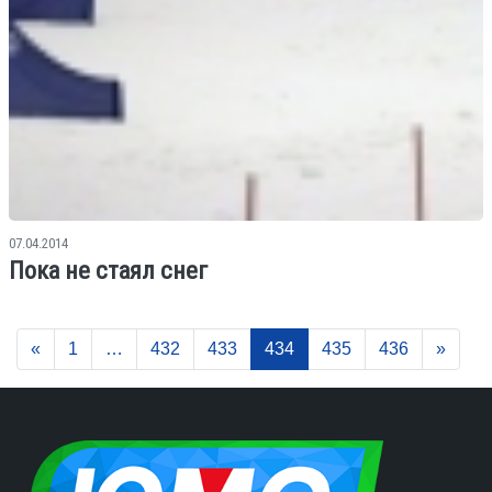
07.04.2014
Пока не стаял снег
«
1
…
432
433
434
435
436
»