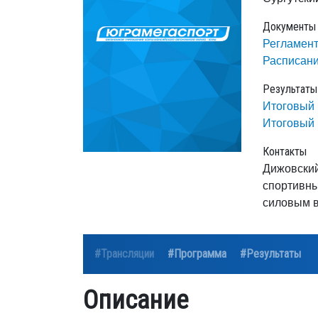
Документы
Регламен
Расписан
Результаты
Итоговый 
Итоговый 
Контакты
Дижовский
спортивны
силовым в
#Трансляции
#Программа
#Результаты
Описание