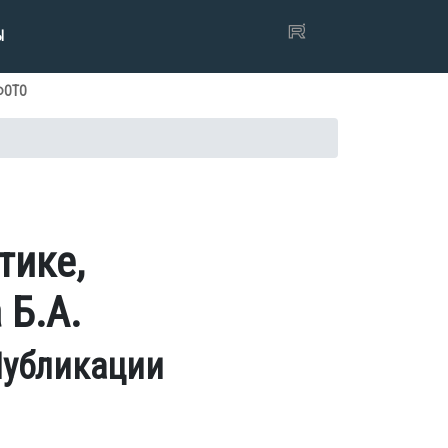
Ы
ФОТО
тике,
Б.А.
убликации