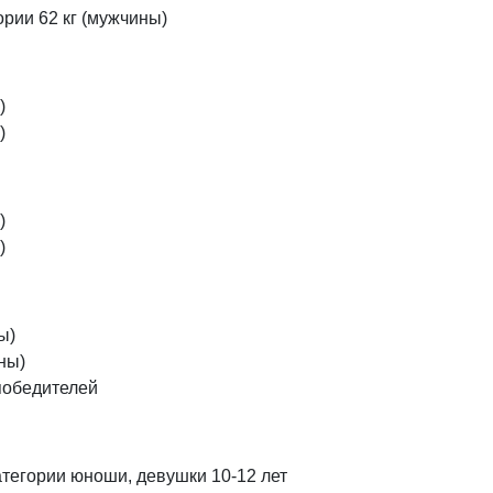
рии 62 кг (мужчины)
)
)
)
)
ы)
ны)
победителей
атегории юноши, девушки 10-12 лет