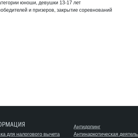
атегории юноши, девушки 13-17 лет
обедителей и призеров, закрытие соревнований
ОРМАЦИЯ
Антидопинг
ка для налогового вычета
Антинаркотическая деятель