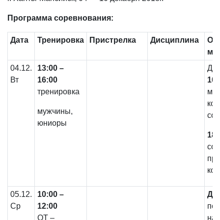
Программа соревнования:
Дата
Тренировка
Пристрелка
Дисциплина
Оф
ме
04.12.
13:00 –
Ден
Вт
16:00
10.
тренировка
ма
ком
мужчины,
сор
юниоры
18.
со
пре
ко
05.12.
10:00 –
До 
Ср
12:00
под
ОТ –
на 