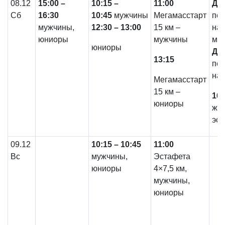
08.12
15:00 –
10:15 –
11:00
До 
Сб
16:30
10:45
мужчины
Мегамасстарт
по
мужчины,
12:30 – 13:00
15 км –
на 
юниоры
мужчины
мег
юниоры
До 
13:15
под
на 
Мегамасстарт
15 км –
16:
юниоры
жер
эст
09.12
10:15 – 10:45
11:00
Вс
мужчины,
Эстафета
юниоры
4×7,5 км,
мужчины,
юниоры