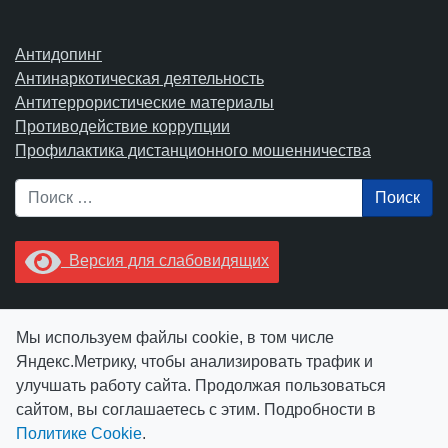
Антидопинг
Антинаркотическая деятельность
Антитеррористические материалы
Противодействие коррупции
Профилактика дистанционного мошенничества
Поиск
Версия для слабовидящих
Увидели опечатку? Выделите ее в тексте и нажмите
Мы используем файлы cookie, в том числе
Ctrl+Enter.
Яндекс.Метрику, чтобы анализировать трафик и
улучшать работу сайта. Продолжая пользоваться
сайтом, вы соглашаетесь с этим. Подробности в
Политике Cookie
.