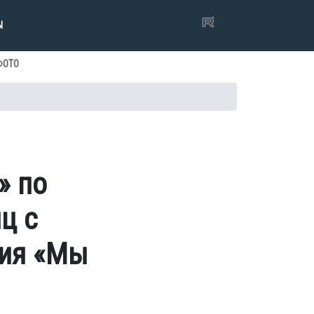
Ы
ФОТО
» по
ц с
ния «Мы