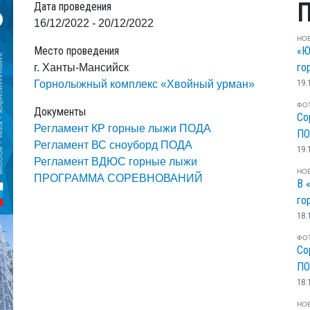
П
Дата проведения
16/12/2022 - 20/12/2022
НО
Место проведения
«Ю
го
г. Ханты-Мансийск
19.
Горнолыжный комплекс «Хвойный урман»
ФО
Документы
Со
Регламент КР горные лыжи ПОДА
ПО
Регламент ВС сноуборд ПОДА
19.
Регламент ВДЮС горные лыжи
НО
ПРОГРАММА СОРЕВНОВАНИЙ
В 
го
18.
ФО
Со
П
18.
НО