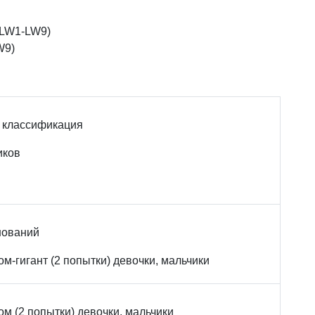
(LW1-LW9)
W9)
 классификация
иков
нований
-гигант (2 попытки) девочки, мальчики
 (2 попытки) девочки, мальчики