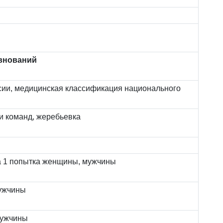
внований
сии, медицинская классификация национального
и команд, жеребьевка
а 1 попытка женщины, мужчины
мужчины
мужчины