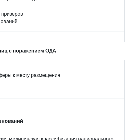
 призеров
нований
лиц с поражением ОДА
феры к месту размещения
внований
сии, медицинская классификация национального