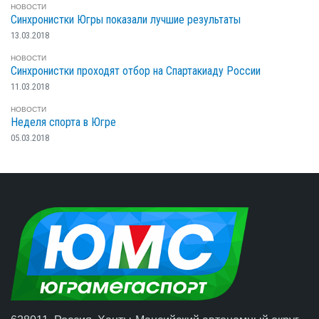
НОВОСТИ
Синхронистки Югры показали лучшие результаты
13.03.2018
НОВОСТИ
Синхронистки проходят отбор на Спартакиаду России
11.03.2018
НОВОСТИ
Неделя спорта в Югре
05.03.2018