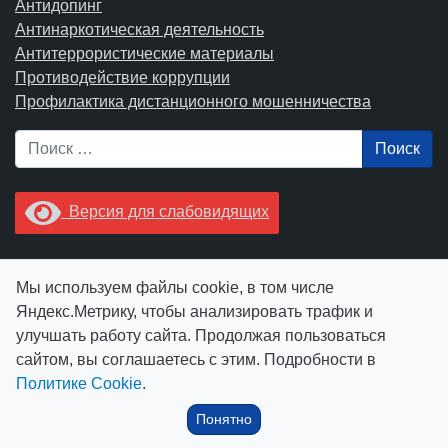
Антидопинг
Антинаркотическая деятельность
Антитеррористические материалы
Противодействие коррупции
Профилактика дистанционного мошенничества
Поиск
Версия для слабовидящих
Увидели опечатку? Выделите ее в тексте и нажмите
Мы используем файлы cookie, в том числе
Ctrl+Enter.
Яндекс.Метрику, чтобы анализировать трафик и
улучшать работу сайта. Продолжая пользоваться
сайтом, вы соглашаетесь с этим. Подробности в
Политике Cookie
.
© АУ "ЮграМегаСпорт" 2026
Понятно