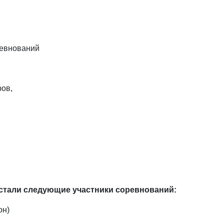
ревнований
ров,
стали следующие участники соревнований:
он)