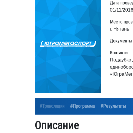
Дата прове
01/11/2016
Место пров
г. Нягань
Документы
Контакты
Поддубко 
единоборс
«ЮграМега
#Трансляции
#Программа
#Результаты
Описание