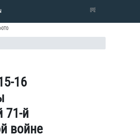
Ы
ФОТО
15-16
ы
 71-й
й войне