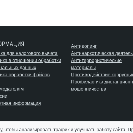
ОРМАЦИЯ
Антидопинг
ка для налогового вычета
Антинаркотическая деятель
ика в отношении обработки
Антитеррористические
нальных данных
материалы
ика обработки файлов
Противодействие коррупци
e
Профилактика дистанционн
модателям
мошенничества
сии
ктная информация
у, чтобы анализировать трафик и улучшать работу сайта. 
© АУ "ЮграМегаСпорт" 2026