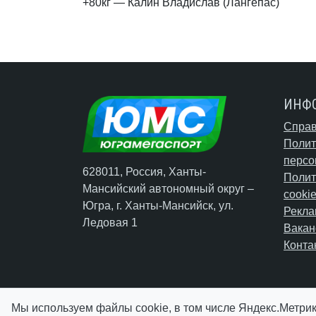
+80кг — Калин Владислав (Лангепас)
ИНФ
Справ
Полит
персо
628011, Россия, Ханты-
Полит
Мансийский автономный округ –
cooki
Югра,
г. Ханты-Мансийск
, ул.
Рекла
Ледовая 1
Вакан
Конта
Мы используем файлы cookie, в том числе Яндекс.Метрик