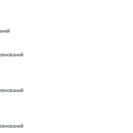
аний
ревнований
ревнований
ревнований