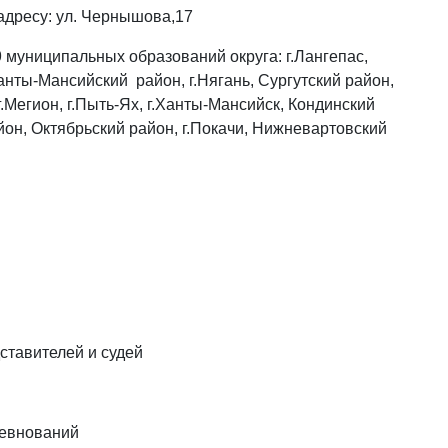
адресу: ул. Чернышова,17
 муниципальных образований округа: г.Лангепас,
Ханты-Мансийский район, г.Нягань, Сургутский район,
г.Мегион, г.Пыть-Ях, г.Ханты-Мансийск, Кондинский
он, Октябрьский район, г.Покачи, Нижневартовский
ставителей и судей
ревнований