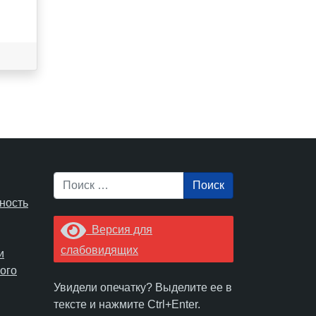
Поиск
ность
Версия для
слабовидящих
и
ого
Увидели опечатку? Выделите ее в
тексте и нажмите Ctrl+Enter.